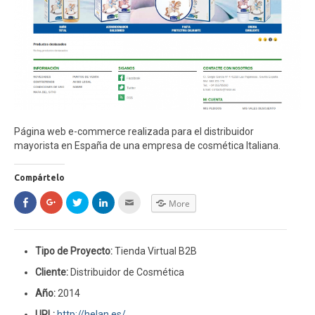
Internet
Redes Sociales
Porfolio
Hablemos !
Página web e-commerce realizada para el distribuidor
Cookies
mayorista en España de una empresa de cosmética Italiana.
Compártelo
Click
Click
Click
Click
Click
More
to
to
to
to
to
share
share
share
share
email
on
on
on
on
this
Facebook
Google+
Twitter
LinkedIn
to
(Opens
(Opens
(Opens
(Opens
a
in
Tipo de Proyecto:
in
in
in
Tienda Virtual B2B
friend
new
new
new
new
(Opens
window)
window)
window)
window)
in
Cliente:
Distribuidor de Cosmética
new
window)
Año:
2014
URL:
http://helan.es/