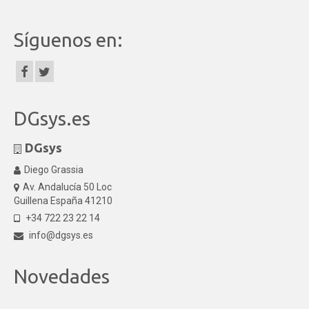
Síguenos en:
DGsys.es
DGsys
Diego Grassia
Av. Andalucía 50 Loc
Guillena España 41210
+34 722 23 22 14
info@dgsys.es
Novedades