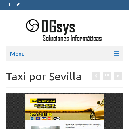
Menú
Inicio
Taxi por Sevilla
Servicios
Diseño Web
SEO
Redes Sociales
Blog