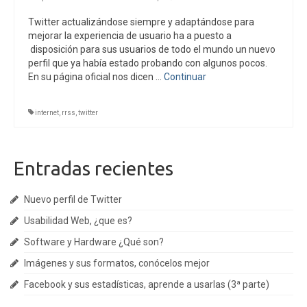
Twitter actualizándose siempre y adaptándose para
Internet
mejorar la experiencia de usuario ha a puesto a
disposición para sus usuarios de todo el mundo un nuevo
Redes Sociales
perfil que ya había estado probando con algunos pocos.
En su página oficial nos dicen …
Continuar
Porfolio
Hablemos !
internet
,
rrss
,
twitter
Cookies
Entradas recientes
Nuevo perfil de Twitter
Usabilidad Web, ¿que es?
Software y Hardware ¿Qué son?
Imágenes y sus formatos, conócelos mejor
Facebook y sus estadísticas, aprende a usarlas (3ª parte)