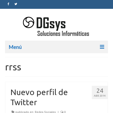
Menú
Inicio
rrss
Servicios
Diseño Web
24
Nuevo perfil de
SEO
ABR 2014
Twitter
Redes Sociales
Blog
publicado en:
Redes Sociales
|
0